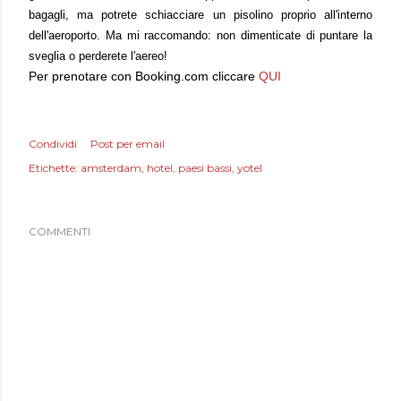
bagagli, ma potrete schiacciare un pisolino proprio all'interno
dell'aeroporto. Ma mi raccomando: non dimenticate di puntare la
sveglia o perderete l'aereo!
Per prenotare con Booking.com cliccare
QUI
Condividi
Post per email
Etichette:
amsterdam
hotel
paesi bassi
yotel
COMMENTI